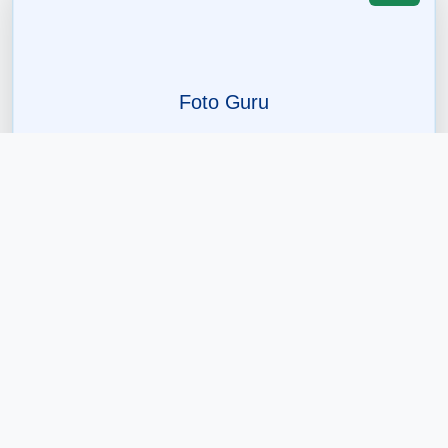
Vitria Yuni Eka Wijayanti, S.Pd.
Guru
Bahasa Inggris