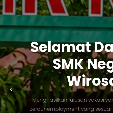
Selamat Da
SMK Nege
Wiros
Menghasilkan lulusan vokasi y
zerounemployment yang sesuai d