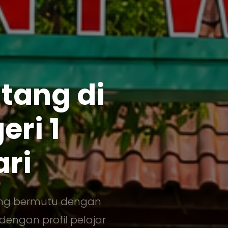
tang di
ri 1
ari
ang bermutu dengan
engan profil pelajar