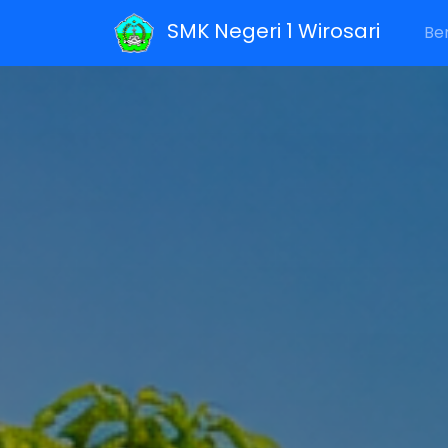
SMK Negeri 1 Wirosari
Be