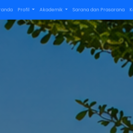
randa
Profil
Akademik
Sarana dan Prasarana
K