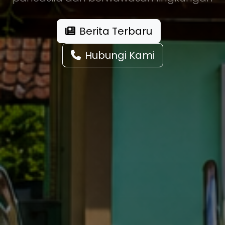
Berita Terbaru
Hubungi Kami