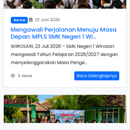
23 Juni 2026
Berita
Mengawali Perjalanan Menuju Masa
Depan: MPLS SMK Negeri 1 Wi...
WIROSARI, 23 Juli 2026 – SMK Negeri 1 Wirosari
mengawali Tahun Pelajaran 2026/2027 dengan
menyelenggarakan Masa Penge...
3 views
Baca Selengkapnya