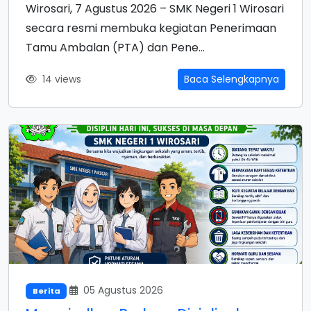
Wirosari, 7 Agustus 2026 – SMK Negeri 1 Wirosari
secara resmi membuka kegiatan Penerimaan
Tamu Ambalan (PTA) dan Pene...
14 views
Baca Selengkapnya
05 Agustus 2026
Berita