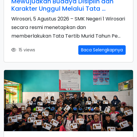
Mewujudkan Budaya Disiplin dan
Karakter Unggul Melalui Tata ...
Wirosari, 5 Agustus 2026 – SMK Negeri 1 Wirosari
secara resmi menetapkan dan
memberlakukan Tata Tertib Murid Tahun Pe...
15 views
Baca Selengkapnya