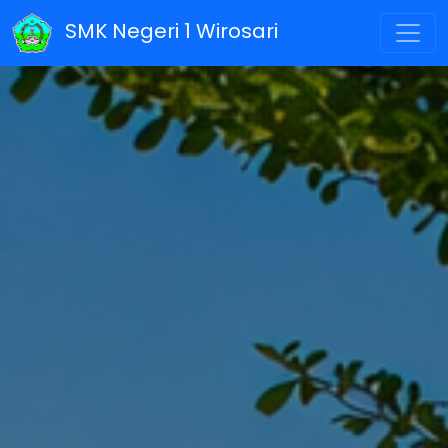
SMK Negeri 1 Wirosari