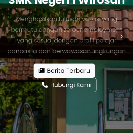
SMK Negeri 1 Wirosari
Menghasilkan lulusan vokasi yang
bermutu dengan zerounemployment
yang sesuai dengan profil pelajar
pancasila dan berwawasan lingkungan
Berita Terbaru
Hubungi Kami