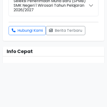
Seleksi Penerimaan Murid Baru (SPMB)
SMK Negeri 1 Wirosari Tahun Pelajaran
2026/2027
Hubungi Kami
Berita Terbaru
Info Cepat
Sekolah
SMK Negeri 1 Wirosari
Alamat
Jl. Gajahmada No. 144, Wirosari, Kecamatan
Wirosari, Kabupaten Grobogan, Jawa
Tengah, 58192