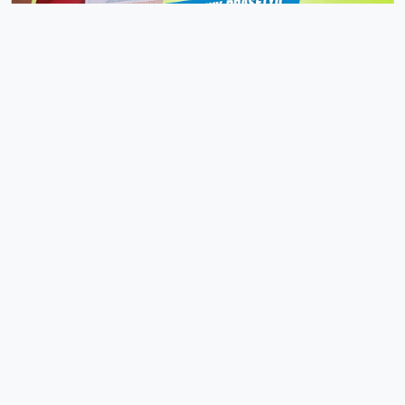
13 Februari 2026
Berita
Raih Juara 1 LKS Tingkat Kabupaten
Grobogan Tahun 2026 Bidan...
Wirosari, 12 Februari 2026 — SMK Negeri 1
Wirosari kembali menorehkan prestasi
membanggakan pada ajang Lomba
Kompeten...
179 views
Baca Selengkapnya