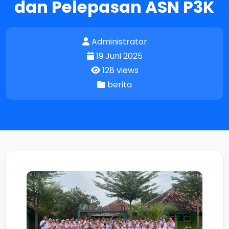
dan Pelepasan ASN P3K
Administrator
19 Juni 2025
128 views
berita